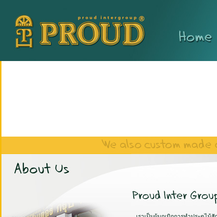
เราเป็นผู้บุกเบิกการทําประตูไม