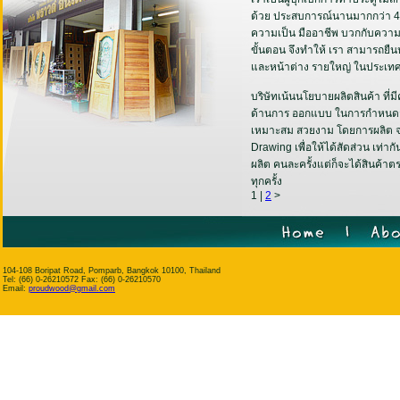
ด้วย ประสบการณ์นานมากกว่า 40
ความเป็น มืออาชีพ บวกกับความ
ขั้นตอน จึงทําให้ เรา สามารถยืนห
และหน้าต่าง รายใหญ่ ในประเทศ
บริษัทเน้นนโยบายผลิตสินค้า ที
ด้านการ ออกแบบ ในการกําหนดสั
เหมาะสม สวยงาม โดยการผลิต 
Drawing เพื่อให้ได้สัดส่วน เท่
ผลิต คนละครั้งแต่ก็จะได้สินค้า
ทุกครั้ง
1 |
2
>
104-108 Boripat Road, Pomparb, Bangkok 10100, Thailand
Tel: (66) 0-26210572 Fax: (66) 0-26210570
Email:
proudwood@gmail.com